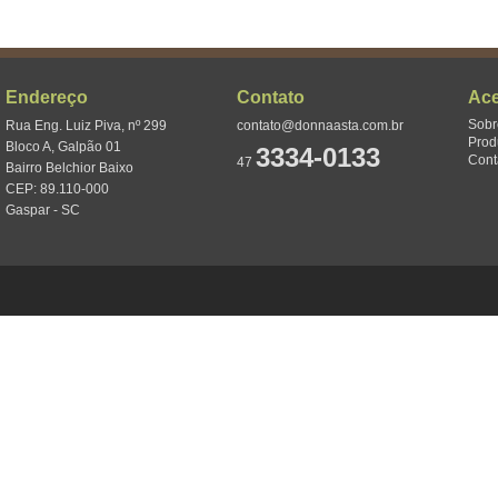
Endereço
Contato
Ac
Sobr
Rua Eng. Luiz Piva, nº 299
contato@donnaasta.com.br
Prod
Bloco A, Galpão 01
3334-0133
Cont
47
Bairro Belchior Baixo
CEP: 89.110-000
Gaspar - SC