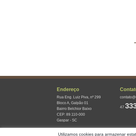
Endereço
Contat
Rua Eng. Luiz Piva, nº 299
contato@
Bloco A, Galpão 01
33
47
Bairro Belchior Baixo
CEP: 89.110-000
Gaspar - SC
Utilizamos cookies para armazenar esta