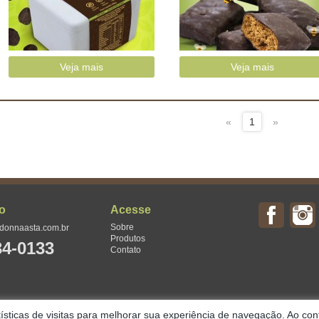
Veja mais
Veja mais
«
1
»
o
Acesse
Sobre
donnaasta.com.br
Produtos
34-0133
Contato
tísticas de visitas para melhorar sua experiência de navegação. Ao c